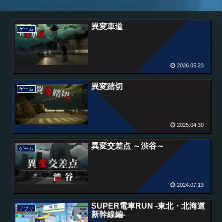
異変車道
ゲーム
2026.05.23
異変踏切
ゲーム
2025.04.30
異変交差点 ～渋谷～
ゲーム
2024.07.13
SUPER電車RUN -東北・北海道
アプリ
新幹線編-