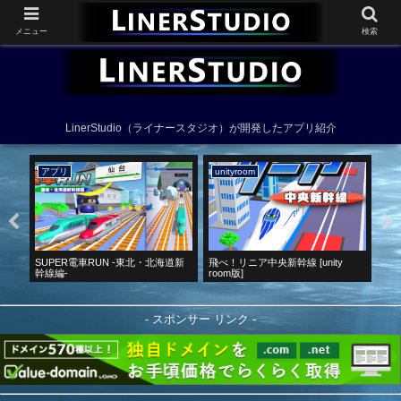
メニュー
検索
LinerStudio（ライナースタジオ）が開発したアプリ紹介
unityroom
unityroom
ア
新
飛べ！リニア中央新幹線 [unity
クリオネと星の砂
飛べ！
room版]
- スポンサー リンク -