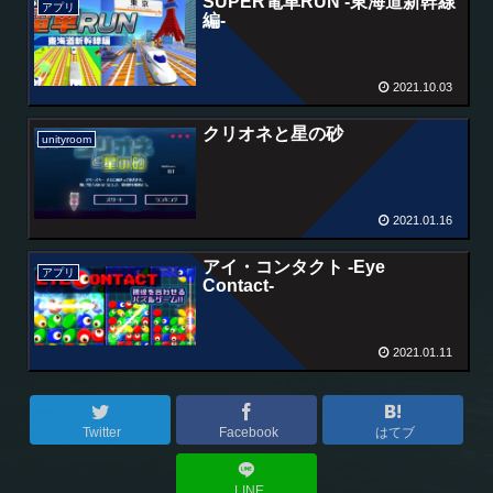
SUPER電車RUN -東海道新幹線
アプリ
編-
2021.10.03
クリオネと星の砂
unityroom
2021.01.16
アイ・コンタクト -Eye
アプリ
Contact-
2021.01.11
Twitter
Facebook
はてブ
LINE